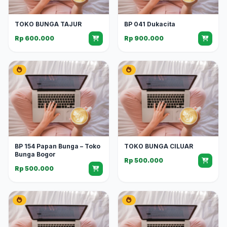
TOKO BUNGA TAJUR
BP 041 Dukacita
Rp 600.000
Rp 900.000
BP 154 Papan Bunga – Toko
TOKO BUNGA CILUAR
Bunga Bogor
Rp 500.000
Rp 500.000