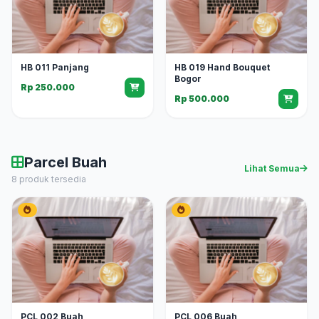
HB 011 Panjang
HB 019 Hand Bouquet
Bogor
Rp 250.000
Rp 500.000
Parcel Buah
Lihat Semua
8 produk tersedia
PCL 002 Buah
PCL 006 Buah