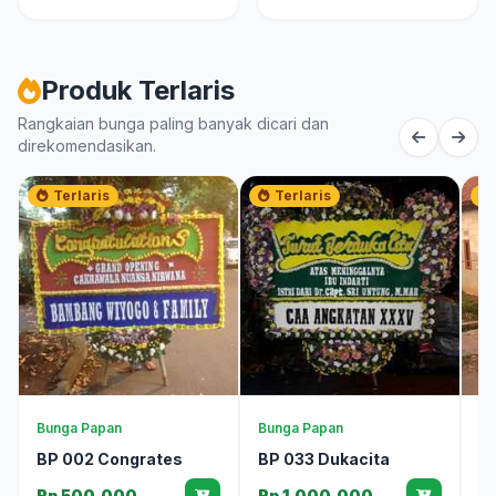
Produk Terlaris
Rangkaian bunga paling banyak dicari dan
direkomendasikan.
Terlaris
Terlaris
Bunga Papan
Bunga Papan
Bu
BP 002 Congrates
BP 033 Dukacita
T
N
Rp 500.000
Rp 1.000.000