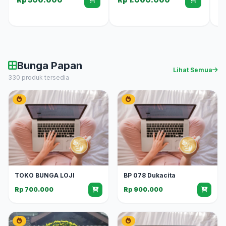
R
Bunga Papan
Lihat Semua
330 produk tersedia
TOKO BUNGA LOJI
BP 078 Dukacita
Rp 700.000
Rp 900.000