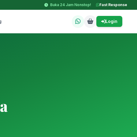
Buka 24 Jam Nonstop!
Fast Response
g
Login
a