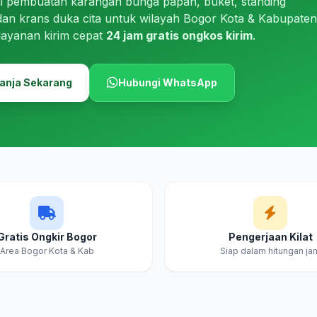
i pembuatan karangan bunga papan, buket, standing
dan krans duka cita untuk wilayah Bogor Kota & Kabupaten
layanan kirim cepat
24 jam gratis ongkos kirim
.
anja Sekarang
Hubungi WhatsApp
Gratis Ongkir Bogor
Pengerjaan Kilat
Area Bogor Kota & Kab
Siap dalam hitungan ja