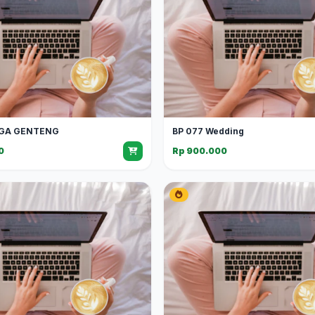
GA GENTENG
BP 077 Wedding
0
Rp 900.000