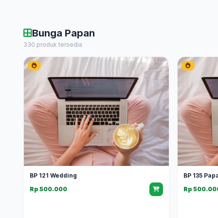
Bunga Papan
330 produk tersedia
BP 121 Wedding
BP 135 Pap
Rp 500.000
Rp 500.00