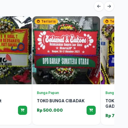
Terlaris
Terlaris
Bunga Papan
Bunga Papan
t
TOKO BUNGA CIBADAK
TOKO BUN
GADUNG
Rp 500.000
Rp 700.0