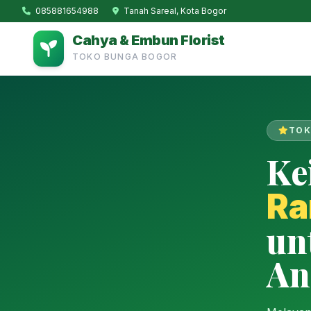
085881654988
Tanah Sareal, Kota Bogor
Cahya & Embun Florist
TOKO BUNGA BOGOR
TOK
Ke
Ra
un
An