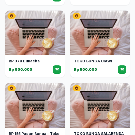
BP 078 Dukacita
TOKO BUNGA CIAWI
Rp 900.000
Rp 500.000
BP 155 Papan Bunga – Toko
TOKO BUNGA SALABENDA