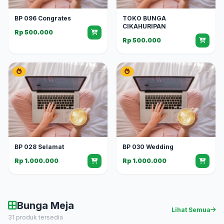
BP 096 Congrates
TOKO BUNGA
CIKAHURIPAN
Rp 500.000
Rp 500.000
BP 028 Selamat
BP 030 Wedding
Rp 1.000.000
Rp 1.000.000
Bunga Meja
Lihat Semua
31 produk tersedia