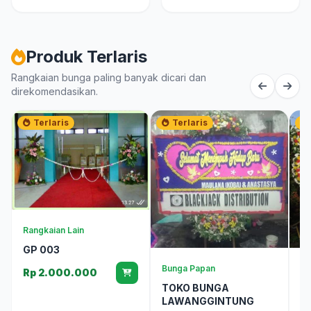
Produk Terlaris
Rangkaian bunga paling banyak dicari dan
direkomendasikan.
Terlaris
Terlaris
Rangkaian Lain
GP 003
Bunga Papan
Bu
Rp 2.000.000
TOKO BUNGA
T
LAWANGGINTUNG
R