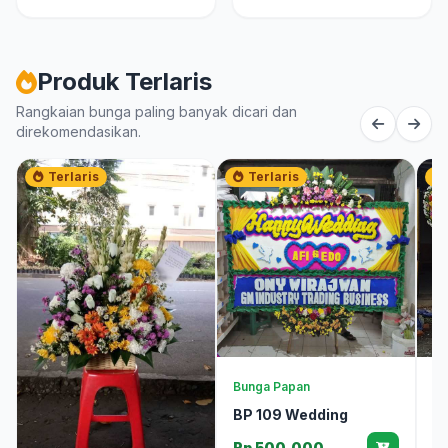
Produk Terlaris
Rangkaian bunga paling banyak dicari dan
direkomendasikan.
Terlaris
Terlaris
Bunga Papan
Bu
BP 109 Wedding
T
B
Rp 500.000