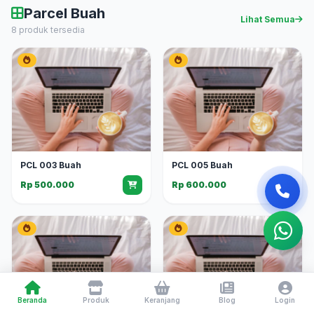
Parcel Buah
Lihat Semua
8 produk tersedia
PCL 003 Buah
PCL 005 Buah
Rp 500.000
Rp 600.000
Beranda
Produk
Keranjang
Blog
Login