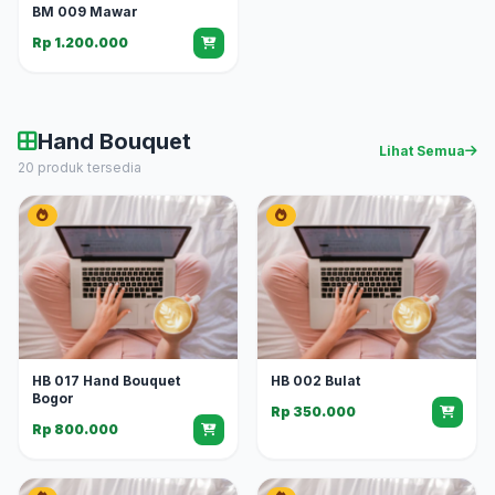
BM 009 Mawar
Rp 1.200.000
Hand Bouquet
Lihat Semua
20 produk tersedia
HB 017 Hand Bouquet
HB 002 Bulat
Bogor
Rp 350.000
Rp 800.000