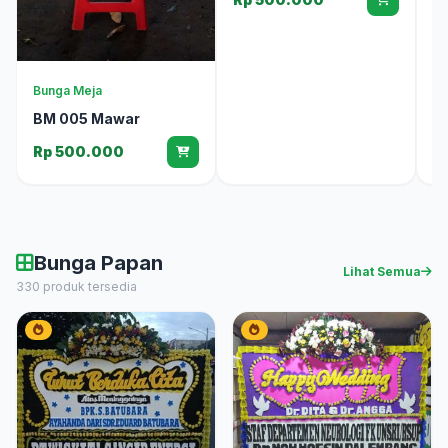
R
Bunga Meja
BM 005 Mawar
Rp 500.000
Bunga Papan
Lihat Semua
330 produk tersedia