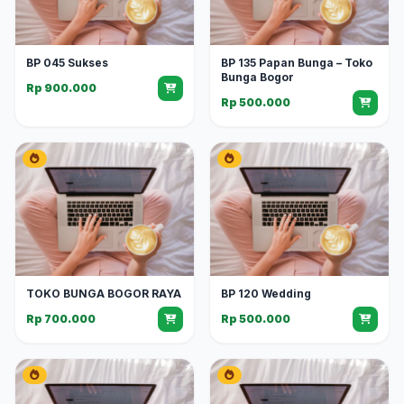
BP 045 Sukses
BP 135 Papan Bunga – Toko
Bunga Bogor
Rp 900.000
Rp 500.000
TOKO BUNGA BOGOR RAYA
BP 120 Wedding
Rp 700.000
Rp 500.000