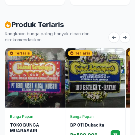
Produk Terlaris
Rangkaian bunga paling banyak dicari dan
direkomendasikan.
Terlaris
Terlaris
Bunga Papan
Bunga Papan
Bu
TOKO BUNGA
BP 011 Dukacita
B
MUARASARI
Rp 500.000
R