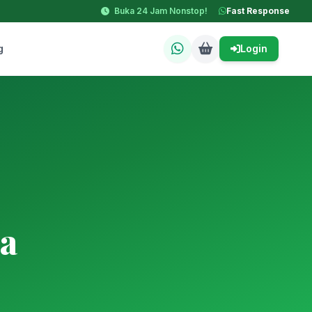
Buka 24 Jam Nonstop!
Fast Response
g
Login
a