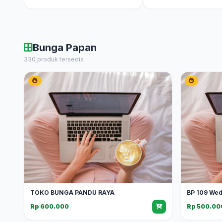
Bunga Papan
330 produk tersedia
TOKO BUNGA PANDU RAYA
BP 109 We
Rp 600.000
Rp 500.00