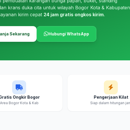
i pembuatan karangan bunga papan, buket, standing
dan krans duka cita untuk wilayah Bogor Kota & Kabupaten
layanan kirim cepat
24 jam gratis ongkos kirim
.
anja Sekarang
Hubungi WhatsApp
Gratis Ongkir Bogor
Pengerjaan Kilat
Area Bogor Kota & Kab
Siap dalam hitungan ja