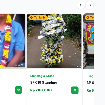
Terlaris
Terlaris
Standing & Krans
Bunga Papan
SF 016 Standing
BP 090 Kh
Rp 700.000
Rp 500.0