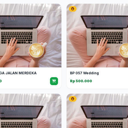
GA JALAN MERDEKA
BP 057 Wedding
0
Rp 500.000