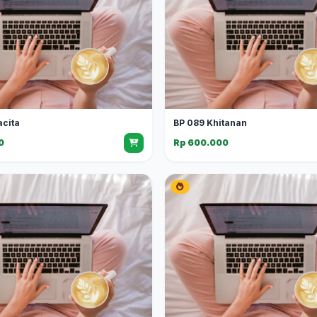
acita
BP 089 Khitanan
0
Rp 600.000