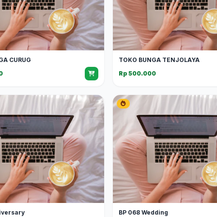
GA CURUG
TOKO BUNGA TENJOLAYA
0
Rp 500.000
iversary
BP 068 Wedding