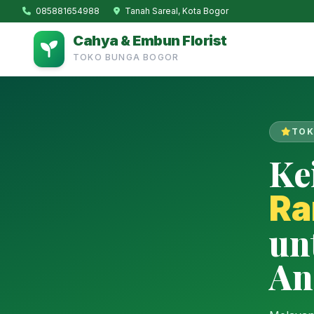
085881654988
Tanah Sareal, Kota Bogor
Cahya & Embun Florist
TOKO BUNGA BOGOR
TOK
Ke
Ra
un
An