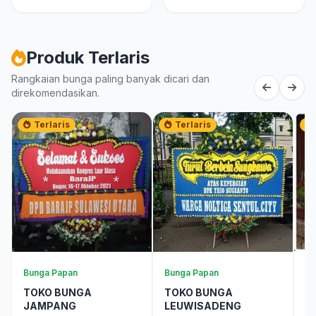
Produk Terlaris
Rangkaian bunga paling banyak dicari dan
direkomendasikan.
Terlaris
Terlaris
Ra
Bunga Papan
Bunga Papan
B
TOKO BUNGA
TOKO BUNGA
JAMPANG
LEUWISADENG
R