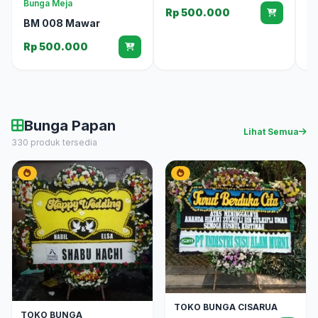
Bunga Meja
Rp 500.000
R
BM 008 Mawar
Rp 500.000
Bunga Papan
Lihat Semua
330 produk tersedia
TOKO BUNGA CISARUA
TOKO BUNGA