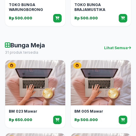
TOKO BUNGA
TOKO BUNGA
WARUNGBORONG
BRAJAMUSTIKA
Rp 500.000
Rp 500.000
Bunga Meja
Lihat Semua
31 produk tersedia
BM 023 Mawar
BM 005 Mawar
Rp 650.000
Rp 500.000