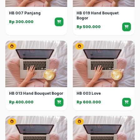
HB 007 Panjang
HB 019 Hand Bouquet
Bogor
Rp 300.000
Rp 500.000
HB 013 Hand Bouquet Bogor
HB 003 Love
Rp 400.000
Rp 600.000