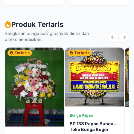
Produk Terlaris
Rangkaian bunga paling banyak dicari dan
direkomendasikan.
Terlaris
Terlaris
Bunga Papan
Bu
BP 138 Papan Bunga –
T
Toko Bunga Bogor
S