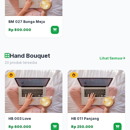
BM 027 Bunga Meja
Rp 800.000
Hand Bouquet
Lihat Semua
20 produk tersedia
HB 003 Love
HB 011 Panjang
Rp 600.000
Rp 250.000