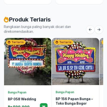
Produk Terlaris
Rangkaian bunga paling banyak dicari dan
direkomendasikan.
Terlaris
Terlaris
Bunga Papan
Bu
Bunga Papan
BP 156 Papan Bunga –
B
BP 058 Wedding
Toko Bunga Bogor
T
Rp 500.000