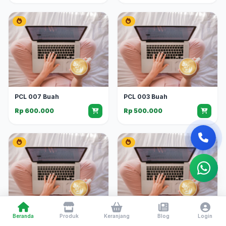
PCL 007 Buah
PCL 003 Buah
Rp 600.000
Rp 500.000
Beranda
Produk
Keranjang
Blog
Login
PCL 005 Buah
PCL 001 Buah