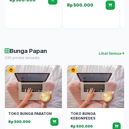
Rp 500.000
R
Bunga Papan
Lihat Semua
330 produk tersedia
TOKO BUNGA PABATON
TOKO BUNGA
KEBONPEDES
Rp 500.000
Rp 500.000