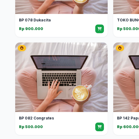
BP 078 Dukacita
TOKO BUN
Rp 900.000
Rp 500.00
BP 082 Congrates
BP 142 Pap
Rp 500.000
Rp 600.00