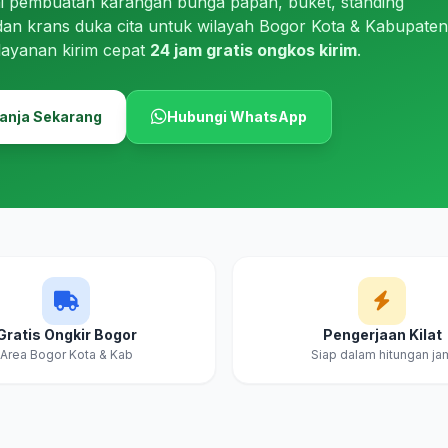
i pembuatan karangan bunga papan, buket, standing
dan krans duka cita untuk wilayah Bogor Kota & Kabupaten
layanan kirim cepat
24 jam gratis ongkos kirim
.
anja Sekarang
Hubungi WhatsApp
Gratis Ongkir Bogor
Pengerjaan Kilat
Area Bogor Kota & Kab
Siap dalam hitungan ja