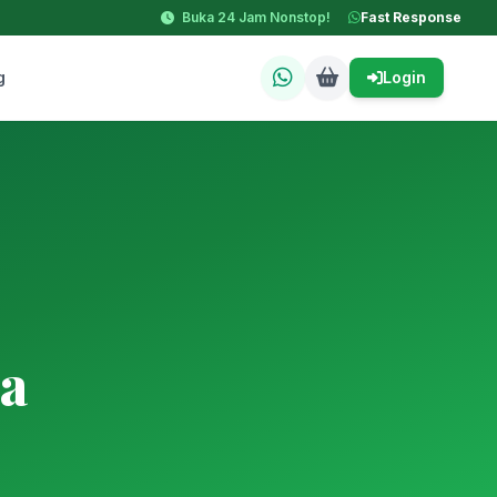
Buka 24 Jam Nonstop!
Fast Response
g
Login
a