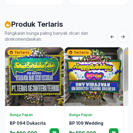
Produk Terlaris
Rangkaian bunga paling banyak dicari dan
direkomendasikan.
Terlaris
Terlaris
Bunga Papan
Bunga Papan
Pa
BP 094 Dukacita
BP 109 Wedding
P
Rp 600.000
Rp 500.000
R