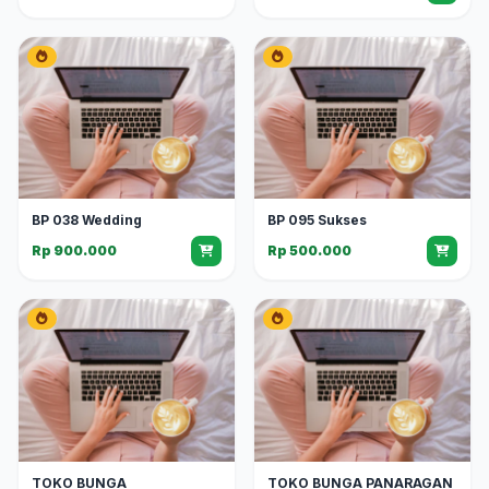
BP 038 Wedding
BP 095 Sukses
Rp 900.000
Rp 500.000
TOKO BUNGA
TOKO BUNGA PANARAGAN