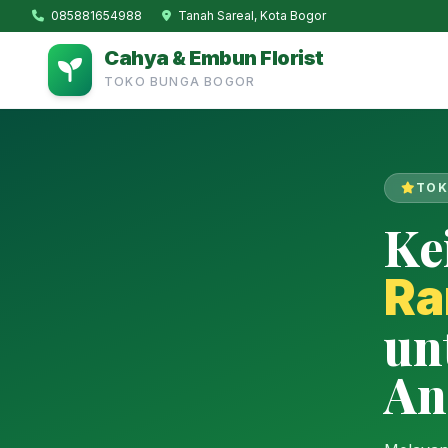
085881654988
Tanah Sareal, Kota Bogor
Cahya & Embun Florist
TOKO BUNGA BOGOR
TOK
Ke
Ra
un
An