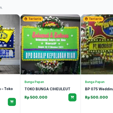
n.
Terlaris
Terlaris
Bunga Papan
Bunga Papan
 – Toko
TOKO BUNGA CIHEULEUT
BP 075 Weddin
Rp 500.000
Rp 500.000