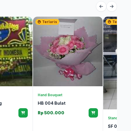
Terlaris
Terlaris
Hand Bouquet
g
HB 004 Bulat
Rp 500.000
Standing & K
SF 008 Du