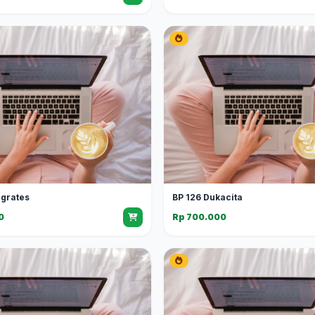
grates
BP 126 Dukacita
0
Rp 700.000