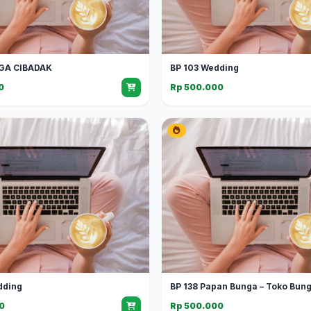
GA CIBADAK
BP 103 Wedding
0
Rp 500.000
dding
BP 138 Papan Bunga – Toko Bun
0
Rp 500.000