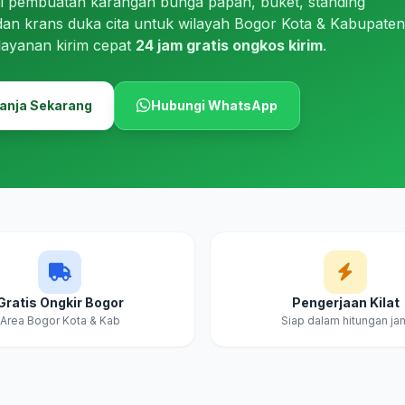
i pembuatan karangan bunga papan, buket, standing
dan krans duka cita untuk wilayah Bogor Kota & Kabupaten
layanan kirim cepat
24 jam gratis ongkos kirim
.
anja Sekarang
Hubungi WhatsApp
Gratis Ongkir Bogor
Pengerjaan Kilat
Area Bogor Kota & Kab
Siap dalam hitungan ja