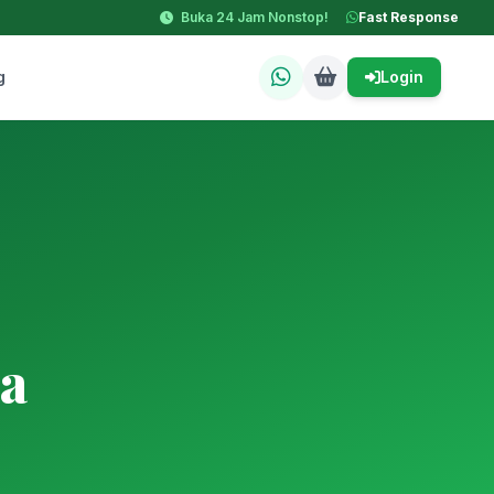
Buka 24 Jam Nonstop!
Fast Response
g
Login
a