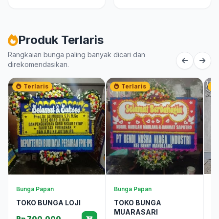
Produk Terlaris
Rangkaian bunga paling banyak dicari dan
direkomendasikan.
Terlaris
Terlaris
Bu
Bunga Papan
Bunga Papan
B
TOKO BUNGA LOJI
TOKO BUNGA
T
MUARASARI
Rp 700.000