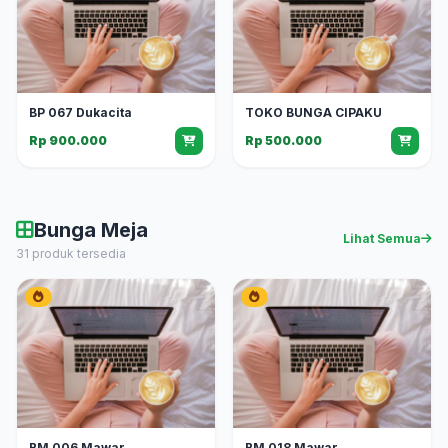
BP 067 Dukacita
TOKO BUNGA CIPAKU
Rp 900.000
Rp 500.000
Bunga Meja
Lihat Semua
31 produk tersedia
BM 006 Mawar
BM 018 Mawar