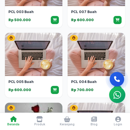
PCL 003 Buah
PCL 007 Buah
Rp 500.000
Rp 600.000
PCL 005 Buah
PCL 004 Buah
Rp 600.000
Rp 700.000
Beranda
Produk
Keranjang
Blog
Login