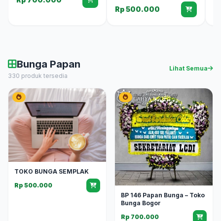
R
Rp 500.000
Bunga Papan
Lihat Semua
330 produk tersedia
TOKO BUNGA SEMPLAK
Rp 500.000
BP 146 Papan Bunga – Toko
Bunga Bogor
Rp 700.000