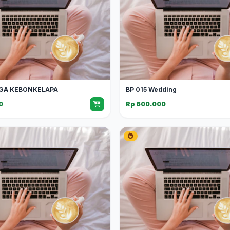
GA KEBONKELAPA
BP 015 Wedding
0
Rp 600.000