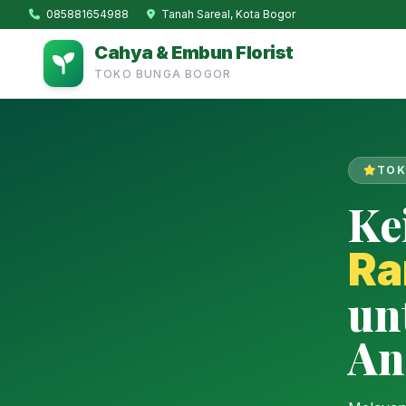
085881654988
Tanah Sareal, Kota Bogor
Cahya & Embun Florist
TOKO BUNGA BOGOR
TOK
Ke
Ra
un
An