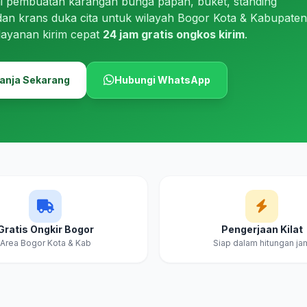
i pembuatan karangan bunga papan, buket, standing
dan krans duka cita untuk wilayah Bogor Kota & Kabupaten
layanan kirim cepat
24 jam gratis ongkos kirim
.
anja Sekarang
Hubungi WhatsApp
Gratis Ongkir Bogor
Pengerjaan Kilat
Area Bogor Kota & Kab
Siap dalam hitungan ja