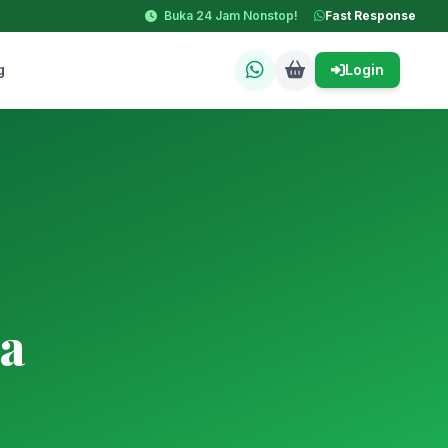
Buka 24 Jam Nonstop!
Fast Response
g
Login
a