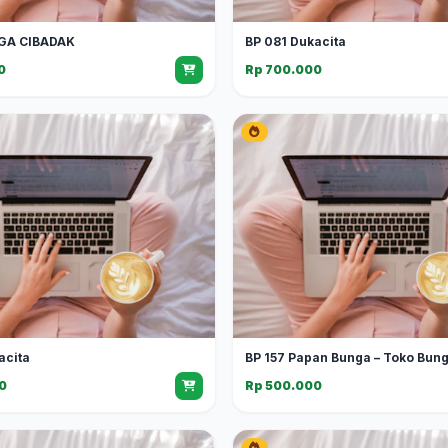
GA CIBADAK
BP 081 Dukacita
0
Rp 700.000
acita
BP 157 Papan Bunga – Toko Bun
0
Rp 500.000