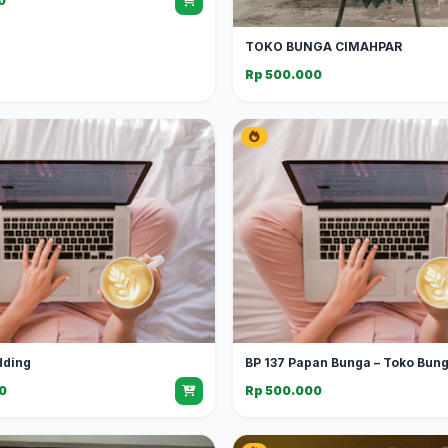
0
TOKO BUNGA CIMAHPAR
Rp 500.000
dding
BP 137 Papan Bunga – Toko Bun
0
Rp 500.000