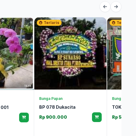
Terlaris
Terlaris
Bunga Papan
Bunga Papan
BP 078 Dukacita
TOKO BUN
 001
Rp 900.000
Rp 500.0