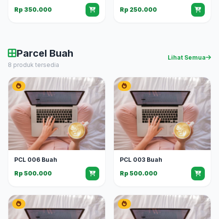
Rp 350.000
Rp 250.000
Parcel Buah
Lihat Semua
8 produk tersedia
PCL 006 Buah
PCL 003 Buah
Rp 500.000
Rp 500.000