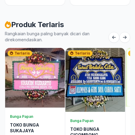
Produk Terlaris
Rangkaian bunga paling banyak dicari dan
direkomendasikan.
Terlaris
Terlaris
Ra
Bunga Papan
Bunga Papan
B
TOKO BUNGA
TOKO BUNGA
SUKAJAYA
R
CIGOMBONG