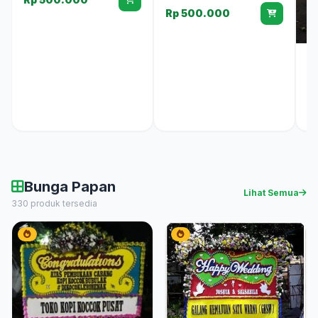
Rp 500.000
Bu
B
R
Bunga Papan
Lihat Semua
330 produk tersedia