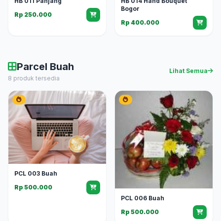
HB 011 Panjang
HB 014 Hand Bouquet
Bogor
Rp 250.000
Rp 400.000
Parcel Buah
Lihat Semua
8 produk tersedia
PCL 003 Buah
Rp 500.000
PCL 006 Buah
Rp 500.000