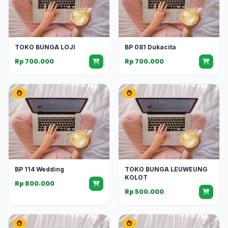
TOKO BUNGA LOJI
BP 081 Dukacita
Rp 700.000
Rp 700.000
BP 114 Wedding
TOKO BUNGA LEUWEUNG
KOLOT
Rp 800.000
Rp 500.000