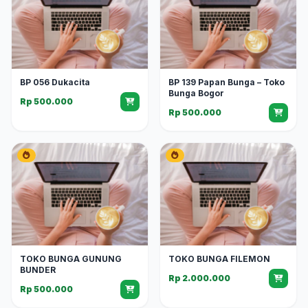
BP 056 Dukacita
BP 139 Papan Bunga – Toko
Bunga Bogor
Rp 500.000
Rp 500.000
TOKO BUNGA GUNUNG
TOKO BUNGA FILEMON
BUNDER
Rp 2.000.000
Rp 500.000