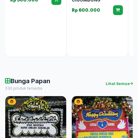
R
Rp 600.000
Bunga Papan
Lihat Semua
330 produk tersedia