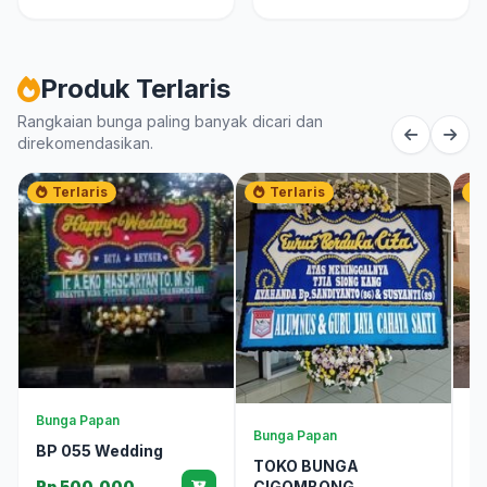
Produk Terlaris
Rangkaian bunga paling banyak dicari dan
direkomendasikan.
Terlaris
Terlaris
Bunga Papan
Bu
Bunga Papan
BP 055 Wedding
T
TOKO BUNGA
C
CIGOMBONG
Rp 500.000