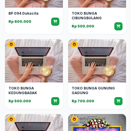
BP 094 Dukacita
TOKO BUNGA
CIBUNGBULANG
Rp 600.000
Rp 500.000
TOKO BUNGA
TOKO BUNGA GUNUNG
KEDUNGBADAK
GADUNG
Rp 500.000
Rp 700.000