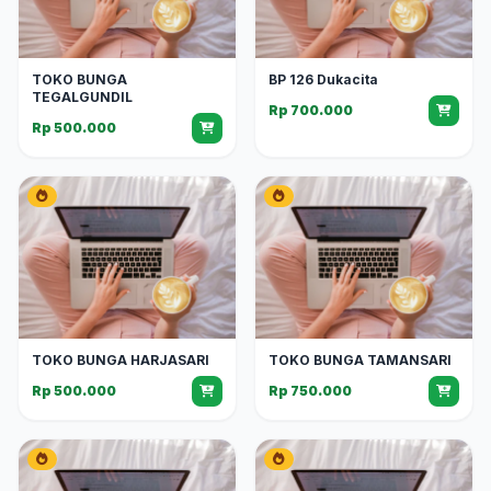
TOKO BUNGA
BP 126 Dukacita
TEGALGUNDIL
Rp 700.000
Rp 500.000
TOKO BUNGA HARJASARI
TOKO BUNGA TAMANSARI
Rp 500.000
Rp 750.000