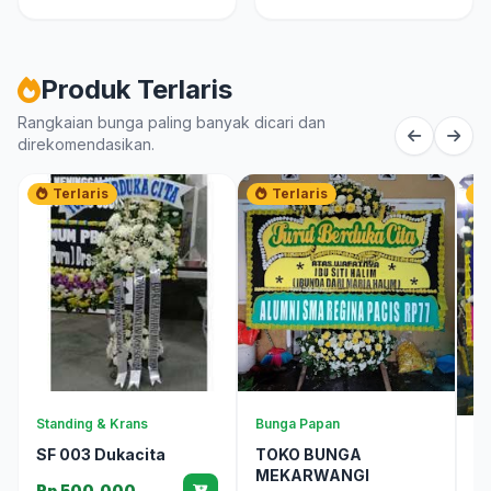
Produk Terlaris
Rangkaian bunga paling banyak dicari dan
direkomendasikan.
Terlaris
Terlaris
Standing & Krans
Bunga Papan
Bu
SF 003 Dukacita
TOKO BUNGA
MEKARWANGI
B
Rp 500.000