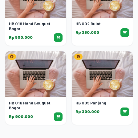
HB 019 Hand Bouquet
HB 002 Bulat
Bogor
Rp 350.000
Rp 500.000
HB 018 Hand Bouquet
HB 005 Panjang
Bogor
Rp 300.000
Rp 900.000