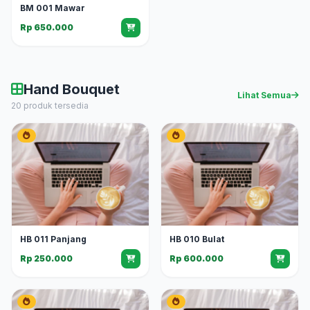
BM 001 Mawar
Rp 650.000
Hand Bouquet
Lihat Semua
20 produk tersedia
HB 011 Panjang
HB 010 Bulat
Rp 250.000
Rp 600.000