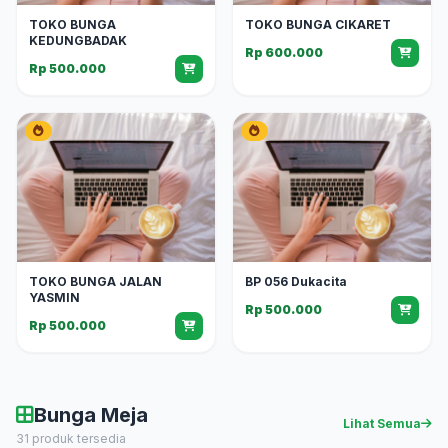
TOKO BUNGA
TOKO BUNGA CIKARET
KEDUNGBADAK
Rp 600.000
Rp 500.000
TOKO BUNGA JALAN
BP 056 Dukacita
YASMIN
Rp 500.000
Rp 500.000
Bunga Meja
Lihat Semua
31 produk tersedia