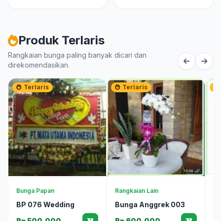
Produk Terlaris
Rangkaian bunga paling banyak dicari dan
direkomendasikan.
Terlaris
Terlaris
Ra
Bunga Papan
Rangkaian Lain
B
BP 076 Wedding
Bunga Anggrek 003
R
Rp 500.000
Rp 600.000