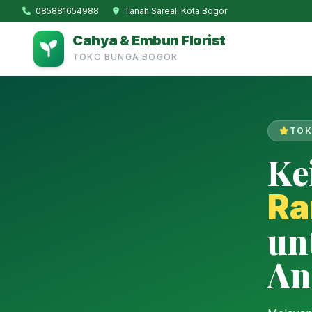
085881654988
Tanah Sareal, Kota Bogor
Cahya & Embun Florist
TOKO BUNGA BOGOR
TOK
Ke
Ra
un
An