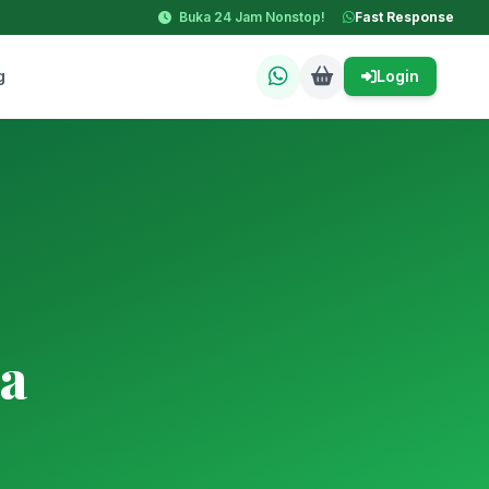
Buka 24 Jam Nonstop!
Fast Response
g
Login
a