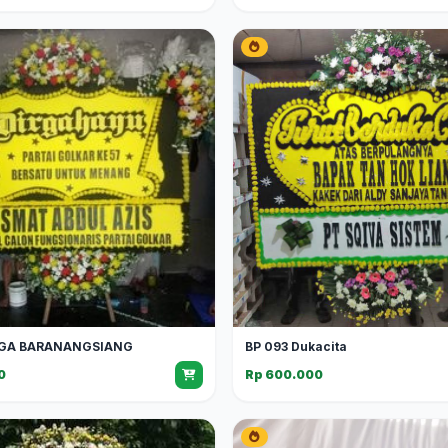
GA BARANANGSIANG
BP 093 Dukacita
0
Rp 600.000