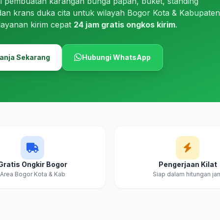
i pembuatan karangan bunga papan, buket, standing
dan krans duka cita untuk wilayah Bogor Kota & Kabupaten
layanan kirim cepat
24 jam gratis ongkos kirim
.
anja Sekarang
Hubungi WhatsApp
Gratis Ongkir Bogor
Pengerjaan Kilat
Area Bogor Kota & Kab
Siap dalam hitungan ja