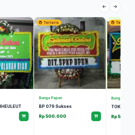
Terlaris
Terlaris
Bunga Papan
Bunga Papan
IHEULEUT
BP 079 Sukses
TOKO BUN
Rp 500.000
Rp 500.0