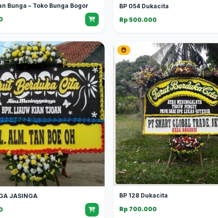
an Bunga – Toko Bunga Bogor
BP 054 Dukacita
0
Rp 500.000
BP 128 Dukacita
GA JASINGA
Rp 700.000
0