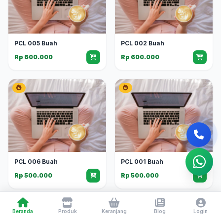
PCL 005 Buah
PCL 002 Buah
Rp 600.000
Rp 600.000
PCL 006 Buah
PCL 001 Buah
Rp 500.000
Rp 500.000
Beranda
Produk
Keranjang
Blog
Login
Rangkaian Lain