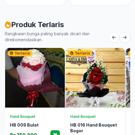
Produk Terlaris
Rangkaian bunga paling banyak dicari dan
direkomendasikan.
Terlaris
Terlaris
Hand Bouquet
Hand Bouquet
Bu
HB 009 Bulat
HB 016 Hand Bouquet
B
Bogor
Rp 750.000
R