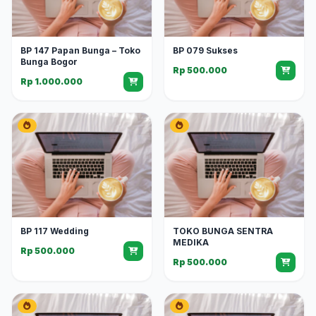
BP 147 Papan Bunga – Toko
BP 079 Sukses
Bunga Bogor
Rp 500.000
Rp 1.000.000
BP 117 Wedding
TOKO BUNGA SENTRA
MEDIKA
Rp 500.000
Rp 500.000