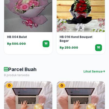
HB 004 Bulat
HB 016 Hand Bouquet
Bogor
Rp 500.000
Rp 250.000
Parcel Buah
Lihat Semua
8 produk tersedia