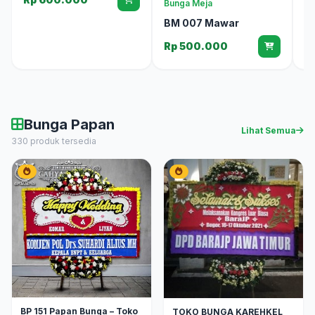
Bunga Meja
R
BM 007 Mawar
Rp 500.000
Bunga Papan
Lihat Semua
330 produk tersedia
BP 151 Papan Bunga – Toko
TOKO BUNGA KAREHKEL