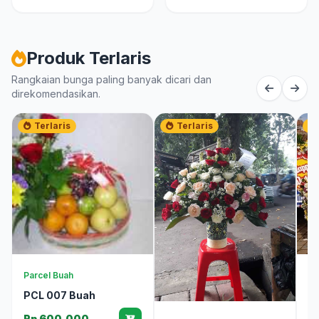
Produk Terlaris
Rangkaian bunga paling banyak dicari dan
direkomendasikan.
Terlaris
Terlaris
Parcel Buah
Bu
PCL 007 Buah
T
T
Rp 600.000