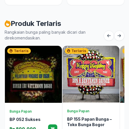
Produk Terlaris
Rangkaian bunga paling banyak dicari dan
direkomendasikan.
Terlaris
Terlaris
Bunga Papan
Bunga Papan
Bu
BP 155 Papan Bunga –
BP 052 Sukses
T
Toko Bunga Bogor
M
Rp 800.000