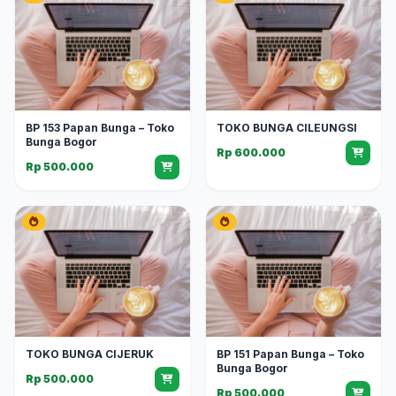
BP 153 Papan Bunga – Toko
TOKO BUNGA CILEUNGSI
Bunga Bogor
Rp 600.000
Rp 500.000
TOKO BUNGA CIJERUK
BP 151 Papan Bunga – Toko
Bunga Bogor
Rp 500.000
Rp 500.000