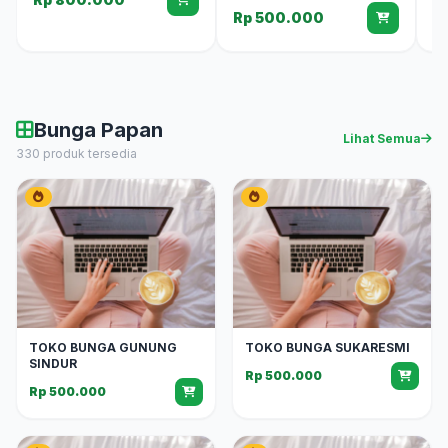
Rp 500.000
R
Bunga Papan
Lihat Semua
330 produk tersedia
TOKO BUNGA GUNUNG
TOKO BUNGA SUKARESMI
SINDUR
Rp 500.000
Rp 500.000