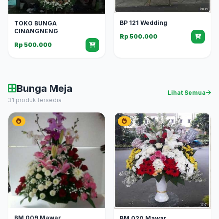
BP 121 Wedding
TOKO BUNGA
CINANGNENG
Rp 500.000
Rp 500.000
Bunga Meja
Lihat Semua
31 produk tersedia
BM 009 Mawar
BM 020 Mawar