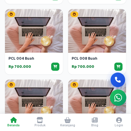
PCL 004 Buah
PCL 008 Buah
Rp 700.000
Rp 700.000
Beranda
Produk
Keranjang
Blog
Login
PCL 003 Buah
PCL 006 Buah