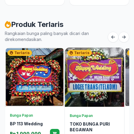
Produk Terlaris
Rangkaian bunga paling banyak dicari dan
direkomendasikan.
Terlaris
Terlaris
Bunga Papan
Bu
Bunga Papan
BP 113 Wedding
B
TOKO BUNGA PURI
BEGAWAN
Rp 1.000.000
R