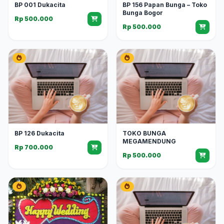
BP 001 Dukacita
BP 156 Papan Bunga – Toko
Bunga Bogor
Rp 500.000
Rp 500.000
BP 126 Dukacita
TOKO BUNGA
MEGAMENDUNG
Rp 700.000
Rp 500.000