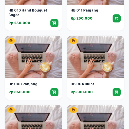
HB 016 Hand Bouquet
HB 011 Panjang
Bogor
Rp 250.000
Rp 250.000
HB 008 Panjang
HB 004 Bulat
Rp 350.000
Rp 500.000