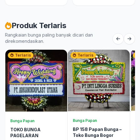
Produk Terlaris
Rangkaian bunga paling banyak dicari dan
direkomendasikan.
Terlaris
Terlaris
Bunga Papan
Bunga Papan
Ra
BP 158 Papan Bunga –
TOKO BUNGA
B
Toko Bunga Bogor
PAGELARAN
R