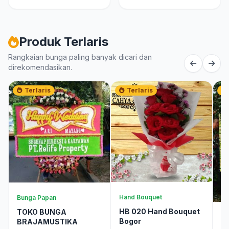
Produk Terlaris
Rangkaian bunga paling banyak dicari dan
direkomendasikan.
Terlaris
Terlaris
Hand Bouquet
Bunga Papan
HB 020 Hand Bouquet
TOKO BUNGA
Bu
Bogor
BRAJAMUSTIKA