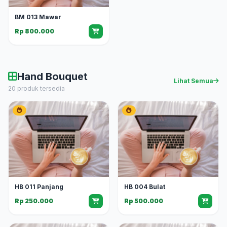
BM 013 Mawar
Rp 800.000
Hand Bouquet
Lihat Semua
20 produk tersedia
HB 011 Panjang
HB 004 Bulat
Rp 250.000
Rp 500.000