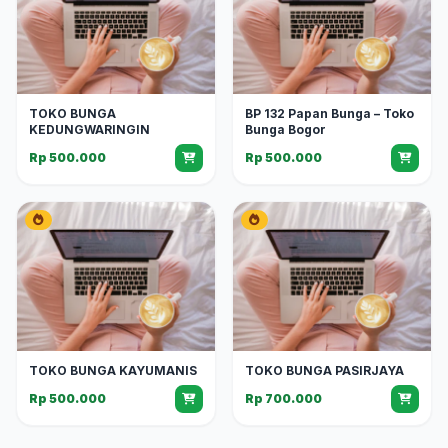
TOKO BUNGA
BP 132 Papan Bunga – Toko
KEDUNGWARINGIN
Bunga Bogor
Rp 500.000
Rp 500.000
TOKO BUNGA KAYUMANIS
TOKO BUNGA PASIRJAYA
Rp 500.000
Rp 700.000