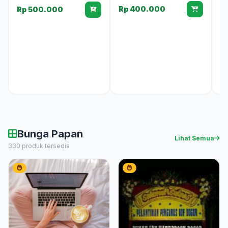
B
Rp 400.000
Rp 500.000
R
Bunga Papan
Lihat Semua
330 produk tersedia