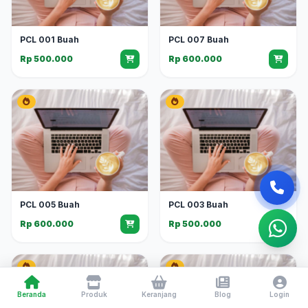
PCL 001 Buah
PCL 007 Buah
Rp 500.000
Rp 600.000
PCL 005 Buah
PCL 003 Buah
Rp 600.000
Rp 500.000
Beranda
Produk
Keranjang
Blog
Login