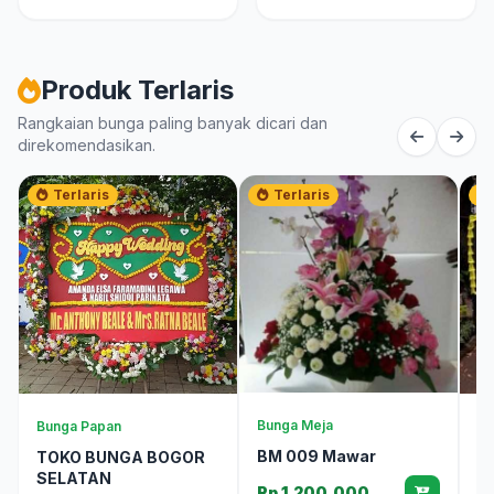
Produk Terlaris
Rangkaian bunga paling banyak dicari dan
direkomendasikan.
Terlaris
Terlaris
Bunga Meja
Bunga Papan
Bu
BM 009 Mawar
TOKO BUNGA BOGOR
T
SELATAN
Rp 1.200.000
R