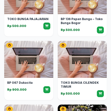
TOKO BUNGA PAJAJARAN
BP 136 Papan Bunga – Toko
Bunga Bogor
Rp 500.000
Rp 500.000
BP 067 Dukacita
TOKO BUNGA CILENDEK
TIMUR
Rp 900.000
Rp 500.000