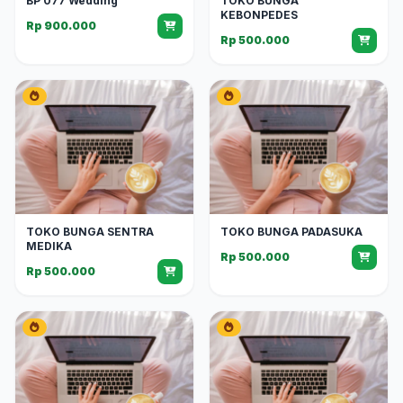
BP 077 Wedding
TOKO BUNGA
KEBONPEDES
Rp 900.000
Rp 500.000
TOKO BUNGA SENTRA
TOKO BUNGA PADASUKA
MEDIKA
Rp 500.000
Rp 500.000