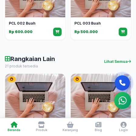
PCL 002 Buah
PCL 003 Buah
Rp 600.000
Rp 500.000
Rangkaian Lain
Lihat Semua
21 produk tersedia
Bunga Anggrek 001
HM 002
Beranda
Produk
Keranjang
Blog
Login
Rp 1.000.000
Rp 350.000