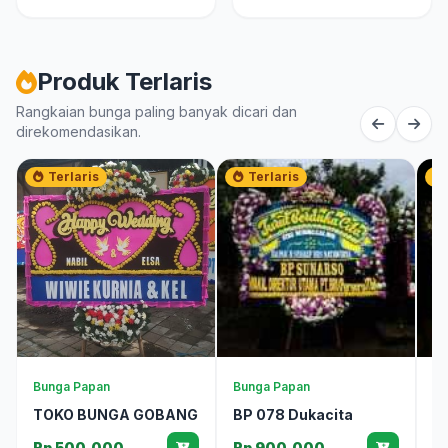
Produk Terlaris
Rangkaian bunga paling banyak dicari dan
direkomendasikan.
Terlaris
Terlaris
Bunga Papan
Bunga Papan
Bu
TOKO BUNGA GOBANG
BP 078 Dukacita
B
Rp 500.000
Rp 900.000
R