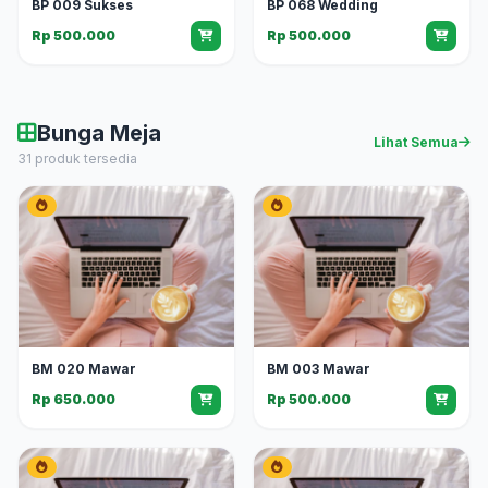
BP 009 Sukses
BP 068 Wedding
Rp 500.000
Rp 500.000
Bunga Meja
Lihat Semua
31 produk tersedia
BM 020 Mawar
BM 003 Mawar
Rp 650.000
Rp 500.000