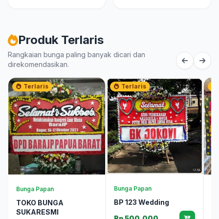
Produk Terlaris
Rangkaian bunga paling banyak dicari dan
direkomendasikan.
Terlaris
Terlaris
Bunga Papan
Bunga Papan
Bu
BP 123 Wedding
TOKO BUNGA
B
SUKARESMI
Rp 500.000
R