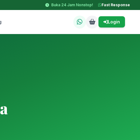
Buka 24 Jam Nonstop!
Fast Response
g
Login
a