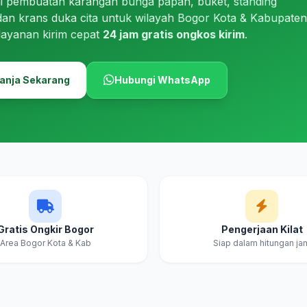
i pembuatan karangan bunga papan, buket, standing
dan krans duka cita untuk wilayah Bogor Kota & Kabupaten
layanan kirim cepat
24 jam gratis ongkos kirim
.
anja Sekarang
Hubungi WhatsApp
Gratis Ongkir Bogor
Pengerjaan Kilat
Area Bogor Kota & Kab
Siap dalam hitungan ja