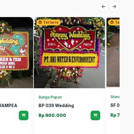
Terlaris
Terlaris
Standing & K
Bunga Papan
SF 016 Sta
CIAMPEA
BP 039 Wedding
Rp 700.0
Rp 900.000