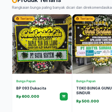
Rangkaian bunga paling banyak dicari dan direkomendasika
Terlaris
Terlaris
Bunga Papan
Bunga Papan
BP 093 Dukacita
TOKO BUNGA GUN
SINDUR
Rp 600.000
Rp 500.000