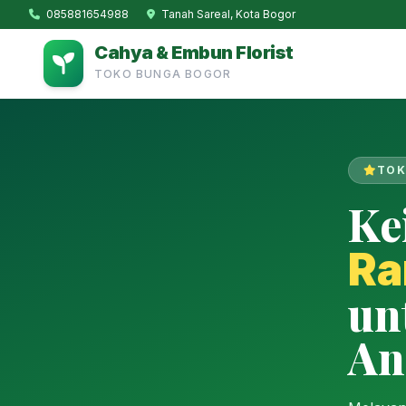
085881654988
Tanah Sareal, Kota Bogor
Cahya & Embun Florist
TOKO BUNGA BOGOR
TOK
Ke
Ra
un
An