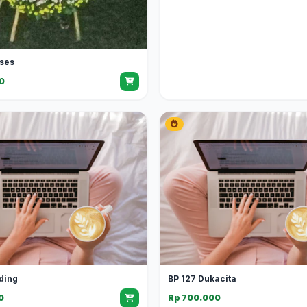
ses
0
ding
BP 127 Dukacita
0
Rp 700.000